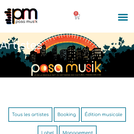
Aller
au
0
PANIER
contenu
À propo
Que PASA… Mus
Artistes
Tous les artistes
Booking
Édition musicale
Label
Management