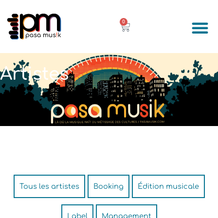
Aller
au
0
PANIER
contenu
À propo
Que PASA… Mus
Artistes
Tous les artistes
Booking
Édition musicale
Label
Management