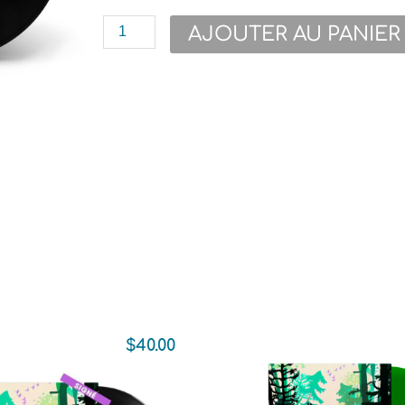
quantité
AJOUTER AU PANIER
de
Shauit
/
Natukun
-
Vinyle
$
40.00