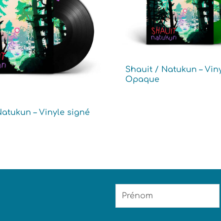
Shauit / Natukun – Viny
Opaque
Natukun – Vinyle signé
Prénom